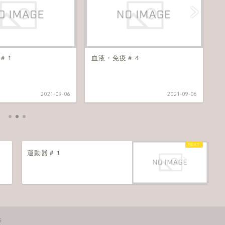
＃１
血液・免疫＃４
血
2021-09-06
2021-09-06
運動器＃１
５