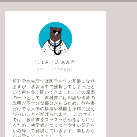
じょん・ふぁんた
サマルトリアの武器商人
解剖学や生理学は医学を学ぶ基盤になり
ますが、学習途中で挫折してしまったと
いう声を多く聞いてきました。その原因
の一つとして、教科書には用語や現象の
説明が不十分な部分があるため、教科書
だけでは人体の構造や機能を正確に捉え
づらいことが挙げられます。 このサイト
では、教科書をスラスラ読めるようにな
るため、初学者がつまづきやすい部分を
かみ砕いて解説していきます。楽しみな
液・免疫
血液・免疫
がら学んでいきましょう。