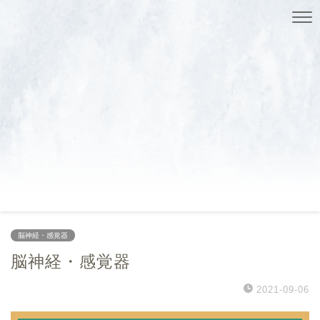
脳神経・感覚器
脳神経・感覚器
2021-09-06