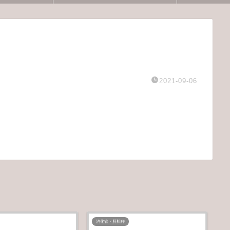
2021-09-06
消化管・肝胆膵
消